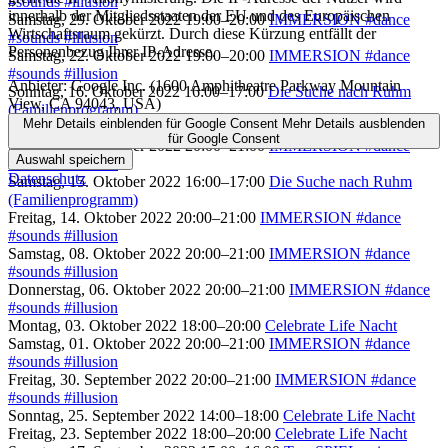
#sounds #illusion
innerhalb der Mitgliedsstaaten der EU und des Europäischen
Samstag, 29. Oktober 2022 19:00–20:00
IMMERSION #dance
Wirtschaftsraum gekürzt. Durch diese Kürzung entfällt der
#sounds #illusion
Personenbezug Ihrer IP-Adresse.
Samstag, 22. Oktober 2022 19:00–20:00
IMMERSION #dance
#sounds #illusion
Anbieter:
Google Inc. (1600 Amphitheatre Parkway Mountain
Sonntag, 16. Oktober 2022 16:00–17:00
Die Suche nach Ruhm
View, CA 94043, USA)
(Familienprogramm)
Mehr Details einblenden
für Google Consent
Mehr Details ausblenden
Sonntag, 16. Oktober 2022 14:00–18:00
Celebrate Life Nacht
für Google Consent
Samstag, 15. Oktober 2022 20:00–21:00
IMMERSION #dance
Auswahl speichern
#sounds #illusion
Datenschutz
Samstag, 15. Oktober 2022 16:00–17:00
Die Suche nach Ruhm
(Familienprogramm)
Freitag, 14. Oktober 2022 20:00–21:00
IMMERSION #dance
#sounds #illusion
Samstag, 08. Oktober 2022 20:00–21:00
IMMERSION #dance
#sounds #illusion
Donnerstag, 06. Oktober 2022 20:00–21:00
IMMERSION #dance
#sounds #illusion
Montag, 03. Oktober 2022 18:00–20:00
Celebrate Life Nacht
Samstag, 01. Oktober 2022 20:00–21:00
IMMERSION #dance
#sounds #illusion
Freitag, 30. September 2022 20:00–21:00
IMMERSION #dance
#sounds #illusion
Sonntag, 25. September 2022 14:00–18:00
Celebrate Life Nacht
Freitag, 23. September 2022 18:00–20:00
Celebrate Life Nacht