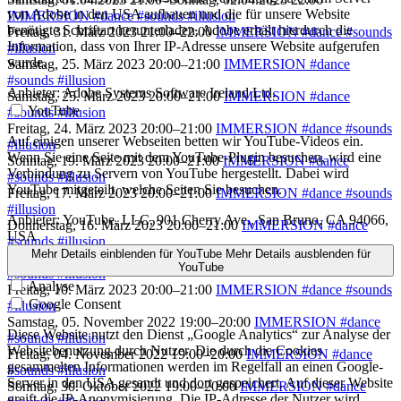
von Adobe in den USA aufbauen und die für unsere Website
IMMERSION #dance #sounds #illusion
benötigte Schriftart herunterladen. Adobe erhält hierdurch die
Freitag, 31. März 2023 21:00–22:00
IMMERSION #dance #sounds
Information, dass von Ihrer IP-Adresse unsere Website aufgerufen
#illusion
wurde.
Samstag, 25. März 2023 20:00–21:00
IMMERSION #dance
#sounds #illusion
Anbieter:
Adobe Systems Software Ireland Ltd.
Samstag, 25. März 2023 20:00–21:00
IMMERSION #dance
YouTube
#sounds #illusion
Freitag, 24. März 2023 20:00–21:00
IMMERSION #dance #sounds
Auf einigen unserer Webseiten betten wir YouTube-Videos ein.
#illusion
Wenn Sie eine Seite mit dem YouTube-Plugin besuchen, wird eine
Sonntag, 19. März 2023 20:00–21:00
IMMERSION #dance
Verbindung zu Servern von YouTube hergestellt. Dabei wird
#sounds #illusion
YouTube mitgeteilt, welche Seiten Sie besuchen.
Freitag, 17. März 2023 20:00–21:00
IMMERSION #dance #sounds
#illusion
Anbieter:
YouTube, LLC, 901 Cherry Ave., San Bruno, CA 94066,
Donnerstag, 16. März 2023 20:00–21:00
IMMERSION #dance
USA
#sounds #illusion
Mehr Details einblenden
für YouTube
Mehr Details ausblenden
für
Samstag, 11. März 2023 20:00–21:00
IMMERSION #dance
YouTube
#sounds #illusion
Analyse
Freitag, 10. März 2023 20:00–21:00
IMMERSION #dance #sounds
Google Consent
#illusion
Samstag, 05. November 2022 19:00–20:00
IMMERSION #dance
Diese Website nutzt den Dienst „Google Analytics“ zur Analyse der
#sounds #illusion
Websitebenutzung durch Nutzer. Die durch die Cookies
Freitag, 04. November 2022 19:00–20:00
IMMERSION #dance
gesammelten Informationen werden im Regelfall an einen Google-
#sounds #illusion
Server in den USA gesandt und dort gespeichert. Auf dieser Website
Sonntag, 30. Oktober 2022 19:00–20:00
IMMERSION #dance
greift die IP-Anonymisierung. Die IP-Adresse der Nutzer wird