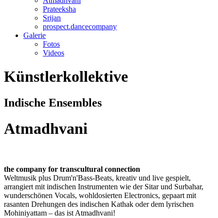
Atmadhvani
Prateeksha
Srijan
prospect.dancecompany
Galerie
Fotos
Videos
Künstlerkollektive
Indische Ensembles
Atmadhvani
t
he
c
ompany for transcultural connection
Weltmusik plus Drum'n'Bass-Beats, kreativ und live gespielt,
arrangiert mit indischen Instrumenten wie der Sitar und Surbahar,
wunderschönen Vocals, wohldosierten Electronics, gepaart mit
rasanten Drehungen des indischen Kathak oder dem lyrischen
Mohiniyattam – das ist Atmadhvani!