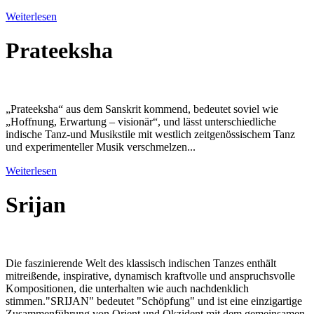
Weiterlesen
Prateeksha
„Prateeksha“ aus dem Sanskrit kommend, bedeutet soviel wie
„Hoffnung, Erwartung – visionär“, und lässt unterschiedliche
indische Tanz-und Musikstile mit westlich zeitgenössischem Tanz
und experimenteller Musik verschmelzen...
Weiterlesen
Srijan
Die faszinierende Welt des klassisch indischen Tanzes enthält
mitreißende, inspirative, dynamisch kraftvolle und anspruchsvolle
Kompositionen, die unterhalten wie auch nachdenklich
stimmen."SRIJAN" bedeutet "Schöpfung" und ist eine einzigartige
Zusammenführung von Orient und Okzident mit dem gemeinsamen