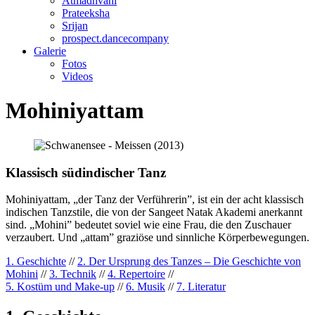
Atmadhvani
Prateeksha
Srijan
prospect.dancecompany
Galerie
Fotos
Videos
Mohiniyattam
Klassisch südindischer Tanz
Mohiniyattam, „der Tanz der Verführerin”, ist ein der acht klassisch
indischen Tanzstile, die von der Sangeet Natak Akademi anerkannt
sind. „Mohini” bedeutet soviel wie eine Frau, die den Zuschauer
verzaubert. Und „attam” graziöse und sinnliche Körperbewegungen.
1. Geschichte
//
2. Der Ursprung des Tanzes – Die Geschichte von
Mohini
//
3. Technik
//
4. Repertoire
//
5. Kostüm und Make-up
//
6. Musik
//
7. Literatur