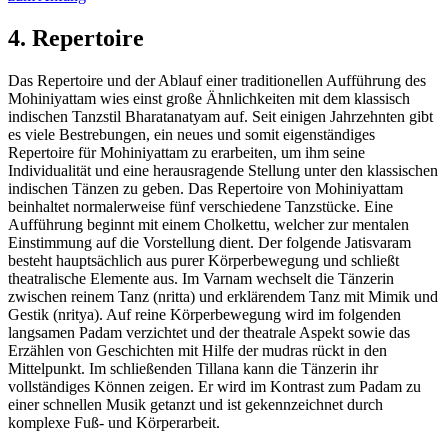
4. Repertoire
Das Repertoire und der Ablauf einer traditionellen Aufführung des
Mohiniyattam wies einst große Ähnlichkeiten mit dem klassisch
indischen Tanzstil Bharatanatyam auf. Seit einigen Jahrzehnten gibt
es viele Bestrebungen, ein neues und somit eigenständiges
Repertoire für Mohiniyattam zu erarbeiten, um ihm seine
Individualität und eine herausragende Stellung unter den klassischen
indischen Tänzen zu geben. Das Repertoire von Mohiniyattam
beinhaltet normalerweise fünf verschiedene Tanzstücke. Eine
Aufführung beginnt mit einem Cholkettu, welcher zur mentalen
Einstimmung auf die Vorstellung dient. Der folgende Jatisvaram
besteht hauptsächlich aus purer Körperbewegung und schließt
theatralische Elemente aus. Im Varnam wechselt die Tänzerin
zwischen reinem Tanz (nritta) und erklärendem Tanz mit Mimik und
Gestik (nritya). Auf reine Körperbewegung wird im folgenden
langsamen Padam verzichtet und der theatrale Aspekt sowie das
Erzählen von Geschichten mit Hilfe der mudras rückt in den
Mittelpunkt. Im schließenden Tillana kann die Tänzerin ihr
vollständiges Können zeigen. Er wird im Kontrast zum Padam zu
einer schnellen Musik getanzt und ist gekennzeichnet durch
komplexe Fuß- und Körperarbeit.