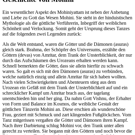
Ein wesentlicher Aspekt des Mohiniyattam ist neben der Anbetung
und Liebe zu Gott das Wesen Mohini. Sie steht in der hinduistischen
Mythologie als die göttliche Verführerin, Inbegriff der weiblichen
Schönheit und Verlockung. Somit geht der Ursprung dieses Tanzes
auf die folgenden zwei Legenden zurück:
Als die Welt entstand, waren die Götter und die Dämonen (asuras)
gleich stark. Brahma, der Schöpfer des Universums, erzählte den
Göttern (devas) von Amritar, dem Trank der Unsterblichkeit, der nur
durch das Aufschäumen des Urozeans erhalten werden kann.
Schnell bemerkten die Götter, dass sie allein hierfür zu schwach
waren. So galt es sich mit den Dämonen (asuras) zu verbünden,
welche natürlich einzig und allein Amritar für sich haben wollten.
Nach vielen Schwierigkeiten und Abenteuern stieg aus dem
Urozean ein Gefäß mit dem Trank der Unsterblichkeit auf und ein
schrecklicher Kampf um Amritar brach aus, der tagelang
unentschieden hin und her ging. Da nahm Gott Vishnu, der Erhalter
von Form und Balance im Kosmos, die weibliche Gestalt der
göttlichen Tänzerin Mohini an. Diese erschien als wunderschöne
Frau, geziert mit Schmuck und zart klingenden Fußglöckchen. Vom
Tanz mitgerissen vergaßen die Götter und Dämonen ihren Kampf.
Nach ihrer Darbietung schlug Mohini vor, den Trank unter allen
gerecht zu verteilen. Sie begann mit den Göttern und noch bevor die