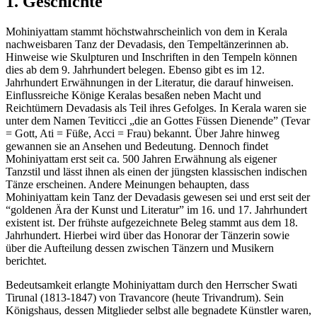
1. Geschichte
Mohiniyattam stammt höchstwahrscheinlich von dem in Kerala
nachweisbaren Tanz der Devadasis, den Tempeltänzerinnen ab.
Hinweise wie Skulpturen und Inschriften in den Tempeln können
dies ab dem 9. Jahrhundert belegen. Ebenso gibt es im 12.
Jahrhundert Erwähnungen in der Literatur, die darauf hinweisen.
Einflussreiche Könige Keralas besaßen neben Macht und
Reichtümern Devadasis als Teil ihres Gefolges. In Kerala waren sie
unter dem Namen Teviticci „die an Gottes Füssen Dienende” (Tevar
= Gott, Ati = Füße, Acci = Frau) bekannt. Über Jahre hinweg
gewannen sie an Ansehen und Bedeutung. Dennoch findet
Mohiniyattam erst seit ca. 500 Jahren Erwähnung als eigener
Tanzstil und lässt ihnen als einen der jüngsten klassischen indischen
Tänze erscheinen. Andere Meinungen behaupten, dass
Mohiniyattam kein Tanz der Devadasis gewesen sei und erst seit der
“goldenen Ära der Kunst und Literatur” im 16. und 17. Jahrhundert
existent ist. Der frühste aufgezeichnete Beleg stammt aus dem 18.
Jahrhundert. Hierbei wird über das Honorar der Tänzerin sowie
über die Aufteilung dessen zwischen Tänzern und Musikern
berichtet.
Bedeutsamkeit erlangte Mohiniyattam durch den Herrscher Swati
Tirunal (1813-1847) von Travancore (heute Trivandrum). Sein
Königshaus, dessen Mitglieder selbst alle begnadete Künstler waren,