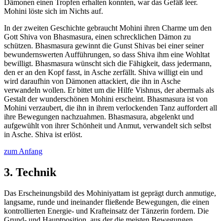
Dämonen einen Tropfen erhalten konnten, war das Gefäß leer.
Mohini löste sich im Nichts auf.
In der zweiten Geschichte gebraucht Mohini ihren Charme um den
Gott Shiva von Bhasmasura, einen schrecklichen Dämon zu
schützen. Bhasmasura gewinnt die Gunst Shivas bei einer seiner
bewundernswerten Aufführungen, so dass Shiva ihm eine Wohltat
bewilligt. Bhasmasura wünscht sich die Fähigkeit, dass jedermann,
den er an den Kopf fasst, in Asche zerfällt. Shiva willigt ein und
wird daraufhin von Dämonen attackiert, die ihn in Asche
verwandeln wollen. Er bittet um die Hilfe Vishnus, der abermals als
Gestalt der wunderschönen Mohini erscheint. Bhasmasura ist von
Mohini verzaubert, die ihn in ihrem verlockenden Tanz auffordert all
ihre Bewegungen nachzuahmen. Bhasmasura, abgelenkt und
aufgewühlt von ihrer Schönheit und Anmut, verwandelt sich selbst
in Asche. Shiva ist erlöst.
zum Anfang
3. Technik
Das Erscheinungsbild des Mohiniyattam ist geprägt durch anmutige,
langsame, runde und ineinander fließende Bewegungen, die einen
kontrollierten Energie- und Krafteinsatz der Tänzerin fordern. Die
Grund- und Hauptposition, aus der die meisten Bewegungen