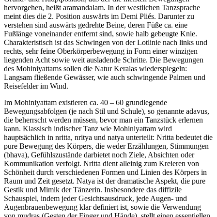
hervorgehen, heißt aramandalam. In der westlichen Tanzsprache
meint dies die 2. Position auswärts im Demi Pliés. Darunter zu
verstehen sind auswärts gedrehte Beine, deren Füße ca. eine
Fußlänge voneinander entfernt sind, sowie halb gebeugte Knie.
Charakteristisch ist das Schwingen von der Lotlinie nach links und
rechts, sehr feine Oberkörperbewegung in Form einer winzigen
liegenden Acht sowie weit ausladende Schritte. Die Bewegungen
des Mohiniyattams sollen die Natur Keralas wiederspiegeln:
Langsam fließende Gewässer, wie auch schwingende Palmen und
Reisefelder im Wind.
Im Mohiniyattam existieren ca. 40 – 60 grundlegende
Bewegungsabfolgen (je nach Stil und Schule), so genannte adavus,
die beherrscht werden müssen, bevor man ein Tanzstück erlernen
kann. Klassisch indischer Tanz wie Mohiniyattam wird
hauptsächlich in nritta, nritya und natya unterteilt: Nritta bedeutet die
pure Bewegung des Körpers, die weder Erzählungen, Stimmungen
(bhava), Gefühlszustände darbietet noch Ziele, Absichten oder
Kommunikation verfolgt. Nritta dient alleinig zum Kreieren von
Schönheit durch verschiedenen Formen und Linien des Körpers in
Raum und Zeit gesetzt. Natya ist der dramatische Aspekt, die pure
Gestik und Mimik der Tänzerin. Insbesondere das diffizile
Schauspiel, indem jeder Gesichtsausdruck, jede Augen- und
Augenbrauenbewegung klar definiert ist, sowie die Verwendung
von mudras (Gesten der Finger und Hände), stellt einen essentiellen