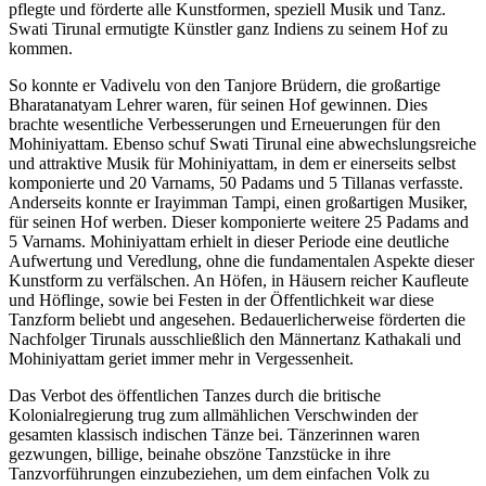
pflegte und förderte alle Kunstformen, speziell Musik und Tanz.
Swati Tirunal ermutigte Künstler ganz Indiens zu seinem Hof zu
kommen.
So konnte er Vadivelu von den Tanjore Brüdern, die großartige
Bharatanatyam Lehrer waren, für seinen Hof gewinnen. Dies
brachte wesentliche Verbesserungen und Erneuerungen für den
Mohiniyattam. Ebenso schuf Swati Tirunal eine abwechslungsreiche
und attraktive Musik für Mohiniyattam, in dem er einerseits selbst
komponierte und 20 Varnams, 50 Padams und 5 Tillanas verfasste.
Anderseits konnte er Irayimman Tampi, einen großartigen Musiker,
für seinen Hof werben. Dieser komponierte weitere 25 Padams and
5 Varnams. Mohiniyattam erhielt in dieser Periode eine deutliche
Aufwertung und Veredlung, ohne die fundamentalen Aspekte dieser
Kunstform zu verfälschen. An Höfen, in Häusern reicher Kaufleute
und Höflinge, sowie bei Festen in der Öffentlichkeit war diese
Tanzform beliebt und angesehen. Bedauerlicherweise förderten die
Nachfolger Tirunals ausschließlich den Männertanz Kathakali und
Mohiniyattam geriet immer mehr in Vergessenheit.
Das Verbot des öffentlichen Tanzes durch die britische
Kolonialregierung trug zum allmählichen Verschwinden der
gesamten klassisch indischen Tänze bei. Tänzerinnen waren
gezwungen, billige, beinahe obszöne Tanzstücke in ihre
Tanzvorführungen einzubeziehen, um dem einfachen Volk zu