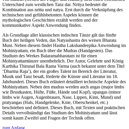
Unterschied zum westlichen Tanz dar. Nritya bedeutet die
Kombination aus nritta und natya. Erst durch die Verknüpfung des
technischen und gefühlsbetonten Aspekts können die
mythologischen Geschichten erzählt werden und der
kommunikative Aspekt Anwendung finden.
Als Grundlage aller klassischen indischen Tänze gilt das fünfte
Buch der heiligen Veden, das Natyashastra des weisen Bharata
Muni. Neben diesem findet Hastha Lakshandeepika Anwendung im
Mohiniyattam, ein Buch über die Mudras (Handgesten). Das
Studium des Werkes Balaramabharatam ist für einen
Mohiniyattamtänzer unentbehrlich. Der Autor, Gelehrte und König
Karthika Thirunal Bala Rama Varma (auch bekannt unter dem Titel
‘Dharma Raja’), der ein großes Talent im Bereich der Literatur,
Musik und Tanz besaß, förderte die Künste und Literatur im 18.
Jahrhundert. Dieses Buch erläutert detailliert technische Aspekte des
Mohiniyattam. Neben den mudras werden auch angas (major limbs
wie Brustkasten, Hüfte, Füße, Hände und Kopf), upangas (minor
limbs wie Augen, Augenbrauen, Nase, Lippen, Kinn, Mund) und
pratyangas (Hals, Handgelenke, Knie, Oberschenkel, etc.)
beschrieben und definiert. Dieses Buch, mit Texten und praktischen
Details vervollständigt das Studium des Mohiniyattam und lässt
somit kaum Zweifel und Fragen der Technik offen.
zum Anfang